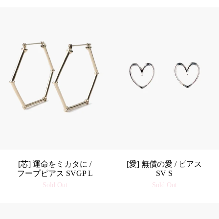
[芯] 運命をミカタに /
[愛] 無償の愛 / ピアス
フープピアス SVGP L
SV S
Sold Out
Sold Out