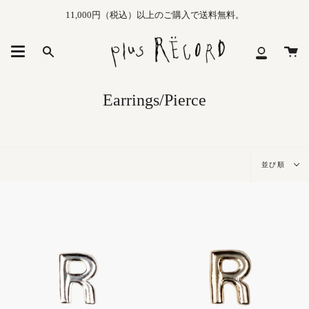
Skip
11,000円（税込）以上のご購入で送料無料。
to
content
カ
Search
マ
ー
イ
ト
メ
Earrings/Pierce
ニ
ュ
ー
並
並び順
び
順