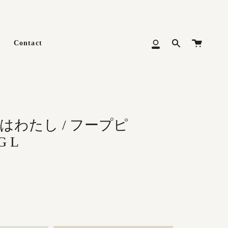
カ
Contact
Search
マ
ー
イ
ト
メ
ニ
ュ
ー
のはわたし / フープピ
G L