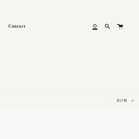
カ
Contact
Search
マ
ー
イ
ト
メ
ニ
ュ
ー
並
並び順
び
順