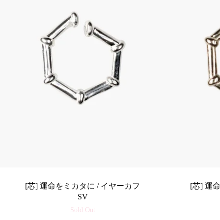
[芯] 運命をミカタに / イヤーカフ
[芯] 
SV
Sold Out