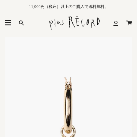
Skip
11,000円（税込）以上のご購入で送料無料。
to
content
カ
Search
マ
ー
イ
ト
メ
ニ
ュ
ー