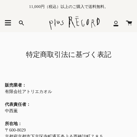
Skip
11,000円（税込）以上のご購入で送料無料。
to
content
カ
Search
マ
ー
イ
ト
メ
ニ
ュ
特定商取引法に基づく表記
ー
販売業者：
有限会社アトリエカオル
代表責任者：
中西薫
所在地：
〒600-8029
京都府京都市下京区寺町通五条上る西橋詰町７８５