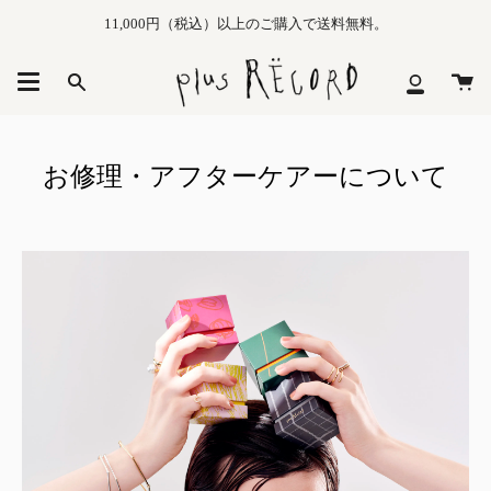
Skip
11,000円（税込）以上のご購入で送料無料。
to
content
カ
Search
マ
ー
イ
ト
メ
ニ
お修理・アフターケアーについて
ュ
ー