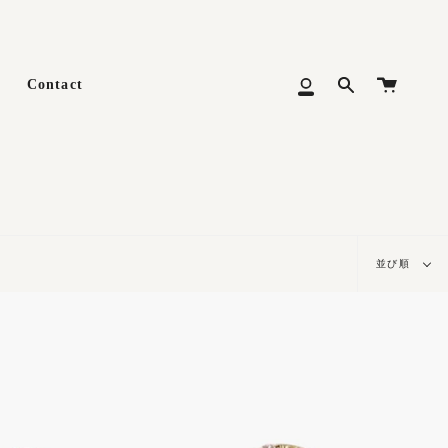
カ
Contact
Search
マ
ー
イ
ト
メ
ニ
ュ
ー
並
並び順
び
順