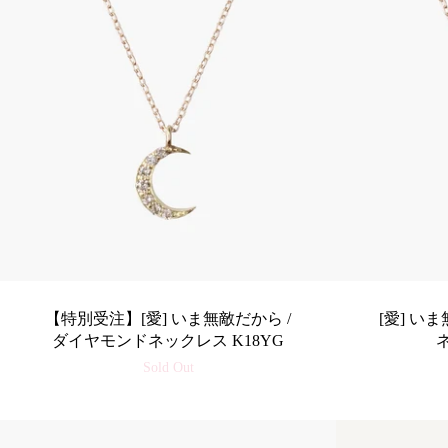
【特別受注】[愛] いま無敵だから /
[愛] い
ダイヤモンドネックレス K18YG
Sold Out