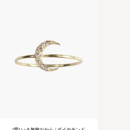
[愛] いま無敵だから / ダイヤモンド