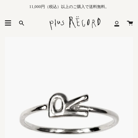
Skip
11,000円（税込）以上のご購入で送料無料。
to
content
カ
Search
マ
ー
イ
ト
メ
ニ
ュ
ー