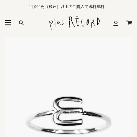
Skip
11,000円（税込）以上のご購入で送料無料。
to
content
カ
Search
マ
ー
イ
ト
メ
ニ
ュ
ー