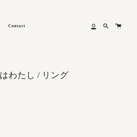
カ
Contact
Search
マ
ー
イ
ト
メ
ニ
ュ
ー
のはわたし / リング