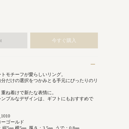
今すぐ購入
t
ートモチーフが愛らしいリング。
自分だけの選択をつかみとる手元にぴったりのリ
、重ね着けで新たな表情に。
シンプルなデザインは、ギフトにもおすすめで
1010
ローゴールド
5㎜ 横5㎜ 厚さ：3.5㎜ うで：0.8
㎜