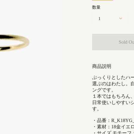
数量
1
Sold Ou
商品説明
ぷっくりとしたハ
選ぶのはわたし。
ングです。
１本ではもちろん
日常使いしやすい
す。
・品番：R_K18YG_
・素材：
18金イエ
・サイズ モチーフ：縦