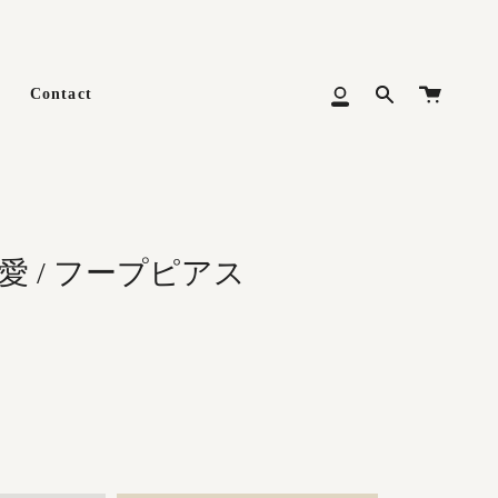
カ
Contact
Search
マ
ー
イ
ト
メ
ニ
ュ
ー
の愛 / フープピアス