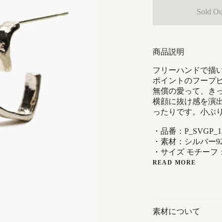
Sold Ou
商品説明
フリーハンドで描
ポイントのフープ
無償の愛って、き
横顔に抜け感を演
ったりです。小ぶ
・品番：P_SVGP_11
・素材：シルバー925・G
・サイズ モチーフ
READ MORE
素材について