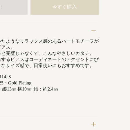
今すぐ購入
t
いたようなリラックス感のあるハートモチーフが
ピアス。
っと完璧じゃなくて、こんなやさしいカタチ。
出するピアスはコーディネートのアクセントにぴ
りなサイズ感で、日常使いにもおすすめです。
14_S
old Plating
：
縦13
㎜ 横10㎜ 幅：約2.4
㎜