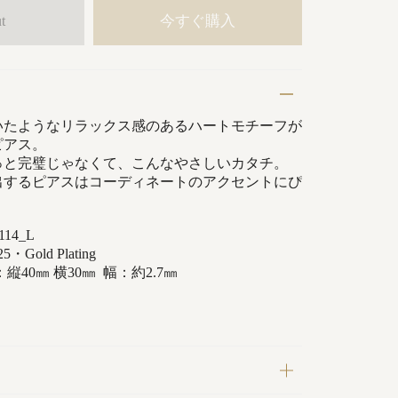
今すぐ購入
t
いたようなリラックス感のあるハートモチーフが
ピアス。
っと完璧じゃなくて、こんなやさしいカタチ。
出するピアスはコーディネートのアクセントにぴ
14_L
old Plating
：
縦40
㎜ 横30㎜ 幅：約2.7
㎜