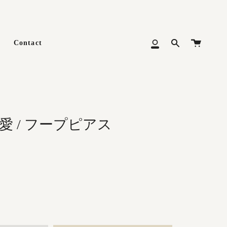
カ
Contact
Search
マ
ー
イ
ト
メ
ニ
ュ
ー
の愛 / フープピアス