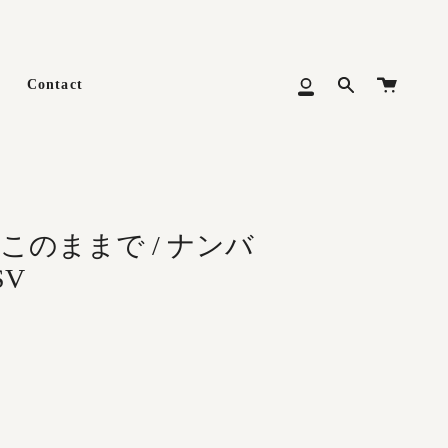
カ
Contact
Search
マ
ー
イ
ト
メ
ニ
ュ
ー
とこのままで / ナンバ
SV