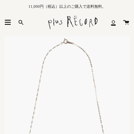
Skip
11,000円（税込）以上のご購入で送料無料。
to
content
カ
Search
マ
ー
イ
ト
メ
ニ
ュ
ー