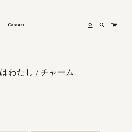
カ
Contact
Search
マ
ー
イ
ト
メ
ニ
ュ
ー
のはわたし / チャーム