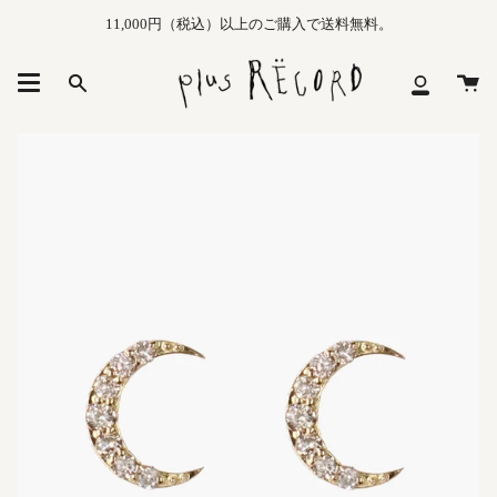
Skip
11,000円（税込）以上のご購入で送料無料。
to
content
カ
Search
マ
ー
イ
ト
メ
ニ
ュ
ー