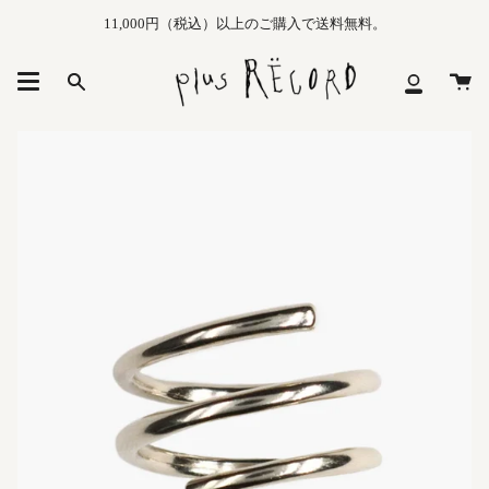
Skip
11,000円（税込）以上のご購入で送料無料。
to
content
カ
Search
マ
ー
イ
ト
メ
ニ
ュ
ー