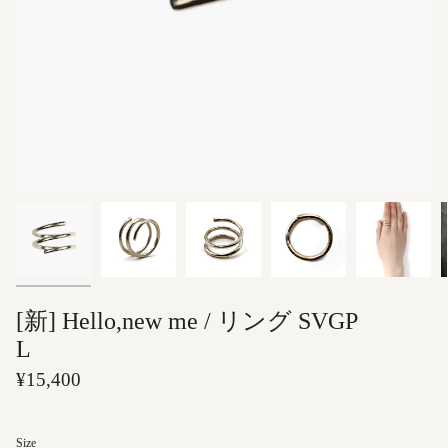
[新] Hello,new me / リング SVGP
L
¥15,400
Size